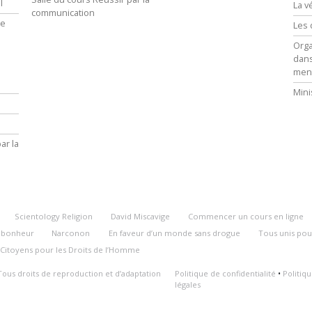
l
La v
communication
ie
Les 
Orga
dans
men
Mini
ar la
Scientology Religion
David Miscavige
Commencer un cours en ligne
u bonheur
Narconon
En faveur d’un monde sans drogue
Tous unis pou
Citoyens pour les Droits de l’Homme
Tous droits de reproduction et d’adaptation
Politique de confidentialité
•
Politiq
légales