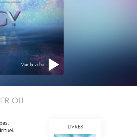
Les ministres volontaires de Scientology
Voir la vidéo
SER OU
ipes,
LIVRES
rituel.