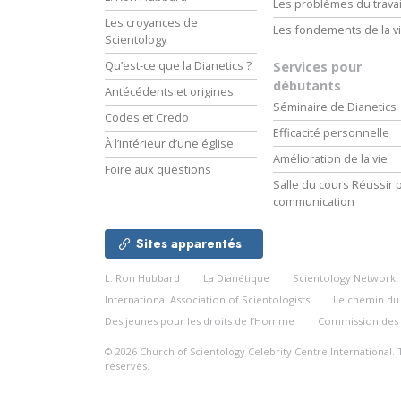
Les problèmes du travai
Les croyances de
Les fondements de la v
Scientology
Qu’est-ce que la Dianetics ?
Services pour
débutants
Antécédents et origines
Séminaire de Dianetics
Codes et Credo
Efficacité personnelle
À l’intérieur d’une église
Amélioration de la vie
Foire aux questions
Salle du cours Réussir p
communication
Sites apparentés
L. Ron Hubbard
La Dianétique
Scientology Network
International Association of Scientologists
Le chemin d
Des jeunes pour les droits de l’Homme
Commission des 
© 2026
Church of Scientology Celebrity Centre International.
réservés.