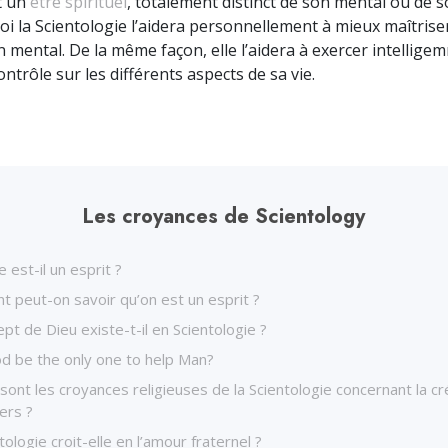
t un
être spirituel
, totalement distinct de son mental ou de s
oi la Scientologie l’aidera personnellement à mieux maîtrise
n mental. De la même façon, elle l’aidera à exercer intellig
ntrôle sur les différents aspects de sa vie.
Les croyances de Scientology
est-il un esprit ?
 peut-on savoir qu’on est un esprit ?
pt de Dieu existe-t-il en Scientologie ?
od be the only one to help Man?
sont les croyances religieuses de la Scientologie concernant la cr
vers ?
tologie croit-elle en l’amour fraternel ?