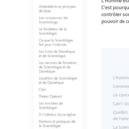
L’Homme es
Antécédents et principes
C’est pourqu
de base
contrôler so
Les croyances de
pouvoir de co
Scientology
Le fondateur de la
Scientologie
Ce que la Scientologie
fait pour l’individu
Les livres de Dianétique
et de Scientologie
Les services de formation
de Scientologie et de
Dianétique
L’homme 
L’audition de Scientologie
et de Dianétique
Comment
Clair
Le conce
Thétan Opérant
Les ministres de
Can’t G
Scientologie
Quelles 
À l’intérieur d’une église
de l’uni
Positions et pratiques de
la Scientologie
La Scien