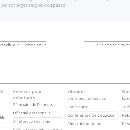
s personnages religieux du passé ?
croit-elle que l’Homme est un
La Scientologie traite
rk
Services pour
Librairie
Not
débutants
Livres pour débutants
Le 
Séminaire de Dianetics
Livres audio
Tech
Efficacité personnelle
Conférences d’introduction
Réfo
ils
Amélioration de la vie
Films d’introduction
Réha
Salle du cours Réussir par la