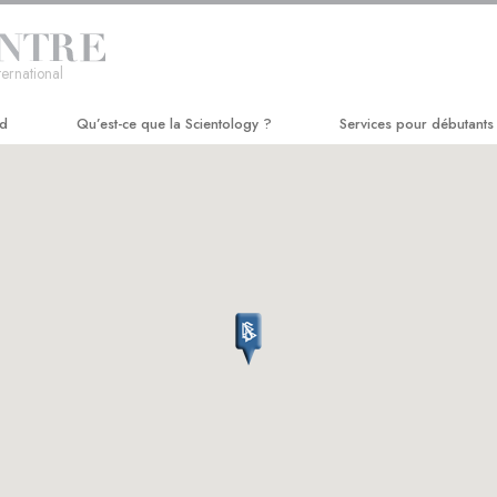
ternational
rd
Qu’est-ce que la Scientology ?
Services pour débutants
Croyances et pratiques
Séminaire Hubbard de D
Credos et Codes de Scientologie
Cours d’efficacité perso
Les scientologues et la Scientologie
Amélioration de la vie
Rencontrez un scientologue
Réussir par la communic
À l’intérieur d’une église
Les principes de base de la
Scientologie
La Dianétique : Une introduction