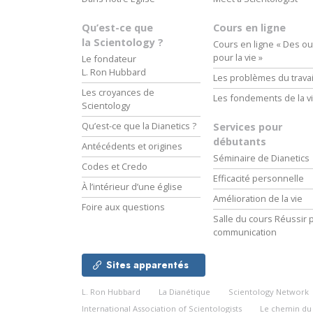
Qu’est-ce que
Cours en ligne
la Scientology ?
Cours en ligne « Des out
pour la vie »
Le fondateur
L. Ron Hubbard
Les problèmes du travai
Les croyances de
Les fondements de la v
Scientology
Qu’est-ce que la Dianetics ?
Services pour
débutants
Antécédents et origines
Séminaire de Dianetics
Codes et Credo
Efficacité personnelle
À l’intérieur d’une église
Amélioration de la vie
Foire aux questions
Salle du cours Réussir p
communication
Sites apparentés
L. Ron Hubbard
La Dianétique
Scientology Network
International Association of Scientologists
Le chemin d