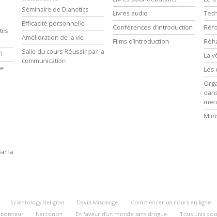
Séminaire de Dianetics
Livres audio
Tech
Efficacité personnelle
Conférences d’introduction
Réfo
ils
Amélioration de la vie
Films d’introduction
Réha
Salle du cours Réussir par la
l
La v
communication
ie
Les 
Orga
dans
men
Mini
ar la
Scientology Religion
David Miscavige
Commencer un cours en ligne
u bonheur
Narconon
En faveur d’un monde sans drogue
Tous unis pou