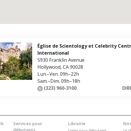
Amour et haine –
Qu’est-ce que la grandeur ?
Église de Scientology et Celebrity Cent
International
5930 Franklin Avenue
Hollywood
,
CA
90028
Lun.
–
Ven.
09h–22h
Sam.
–
Dim.
09h–18h
(323) 960-3100
DIR
rk
Services pour
Librairie
Not
débutants
Livres pour débutants
Le 