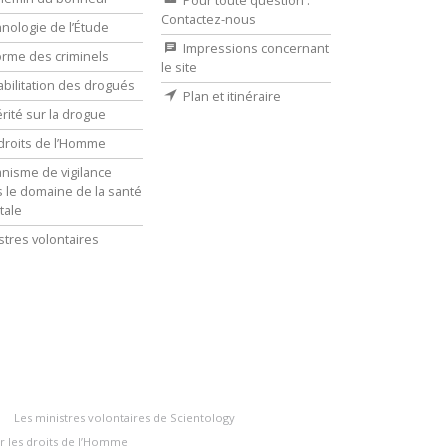
Pour toute question :
Contactez-nous
nologie de l’Étude
Impressions concernant
rme des criminels
le site
bilitation des drogués
Plan et itinéraire
érité sur la drogue
droits de l’Homme
nisme de vigilance
 le domaine de la santé
tale
stres volontaires
Les ministres volontaires de Scientology
r les droits de l’Homme