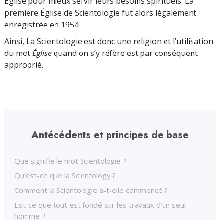
Église pour mieux servir leurs besoins spirituels. La
première Église de Scientologie fut alors légalement
enregistrée en 1954.
Ainsi, La Scientologie est donc une religion et l’utilisation
du mot
Église
quand on s’y réfère est par conséquent
approprié.
Antécédents et principes de base
Que signifie le mot Scientologie ?
Qu’est-ce que la Scientology ?
Comment la Scientologie a-t-elle commencé ?
Est-ce que tout est fondé sur les travaux d’un seul
homme ?