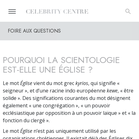
FOIRE AUX QUESTIONS
POURQUOI LA SCIENTOLOGIE
EST-ELLE UNE ÉGLISE ?
Le mot
Église
vient du mot grec
kyrios
, qui signifie «
seigneur », et d’une racine indo européenne
kewe
, « être
solide ». Des significations courantes du mot désignent
également « une congrégation », « un pouvoir
ecclésiastique par opposition à un pouvoir laïque » et « la
fonction du clergé ».
Le mot
Église
n’est pas uniquement utilisé par les
organisations chrétiennes. Il existait déjà des Églises dix