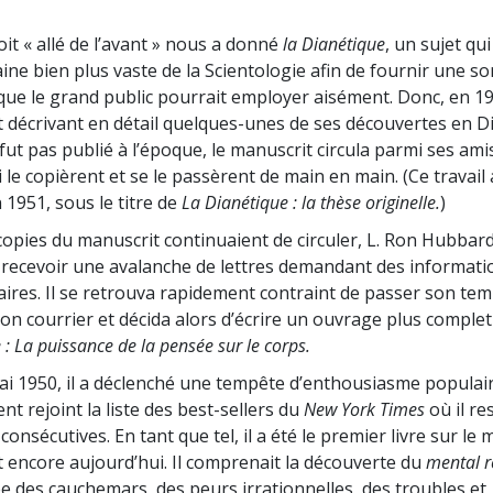
Amour et haine –
Qu’est-ce que la grandeur ?
 soit « allé de l’avant » nous a donné
la Dianétique
, un sujet qui
ine bien plus vaste de la Scientologie afin de fournir une so
que le grand public pourrait employer aisément. Donc, en 1947
 décrivant en détail quelques-unes de ses découvertes en D
 fut pas publié à l’époque, le manuscrit circula parmi ses ami
 le copièrent et se le passèrent de main en main. (Ce travail
 1951, sous le titre de
La Dianétique : la thèse originelle.
)
pies du manuscrit continuaient de circuler, L. Ron Hubbard
ecevoir une avalanche de lettres demandant des informati
res. Il se retrouva rapidement contraint de passer son tem
on courrier et décida alors d’écrire un ouvrage plus complet 
 : La puissance de la pensée sur le corps.
mai 1950, il a déclenché une tempête d’enthousiasme populair
t rejoint la liste des best-sellers du
New York Times
où il re
onsécutives. En tant que tel, il a été le premier livre sur le 
st encore aujourd’hui. Il comprenait la découverte du
mental r
e des cauchemars, des peurs irrationnelles, des troubles et