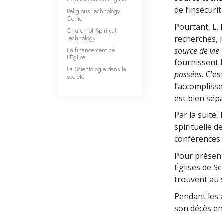
de l’insécurit
Religious Technology
Center
Pourtant, L.
Church of Spiritual
Technology
recherches, 
Le financement de
source de vie
l’Église
fournissent 
La Scientologie dans la
passées.
C’est
société
l’accomplis
est bien sépa
Par la suite
spirituelle 
conférences e
Pour présente
Églises de S
trouvent au 
Pendant les 
son décès en