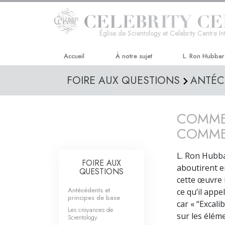
Église de Scientology et Celebrity Centre In
Accueil
À notre sujet
L. Ron Hubba
FOIRE AUX QUESTIONS
ANTÉC
COMMEN
COMME
L. Ron Hubba
FOIRE AUX
aboutirent en
QUESTIONS
cette œuvre 
Antécédents et
ce qu’il appe
principes de base
car « “Excali
Les croyances de
sur les éléme
Scientology