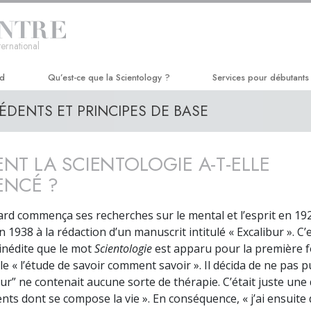
ternational
rd
Qu’est-ce que la Scientology ?
Services pour débutants
ÉDENTS ET PRINCIPES DE BASE
Croyances et pratiques
Séminaire Hubbard de D
Credos et Codes de Scientologie
Cours d’efficacité perso
T LA SCIENTOLOGIE A-T-ELLE
Les scientologues et la Scientologie
Amélioration de la vie
NCÉ ?
Rencontrez un scientologue
Réussir par la communic
rd commença ses recherches sur le mental et l’esprit en 192
À l’intérieur d’une église
 1938 à la rédaction d’un manuscrit intitulé « Excalibur ». C’
inédite que le mot
Scientologie
est apparu pour la première foi
Les principes de base de la
Scientologie
lle « l’étude de savoir comment savoir ». Il décida de ne pas pu
bur” ne contenait aucune sorte de thérapie. C’était juste une
La Dianétique : Une introduction
nts dont se compose la vie ». En conséquence, « j’ai ensuite d