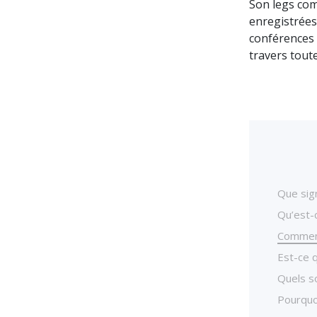
Son legs com
enregistrées 
conférences 
travers toute
Que sign
Qu’est-c
Comment
Est-ce 
Quels so
Pourquoi