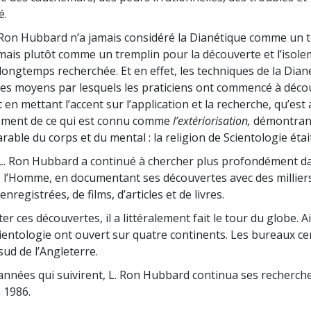
é.
 Ron Hubbard n’a jamais considéré la Dianétique comme un 
mais plutôt comme un tremplin pour la découverte et l’isol
longtemps recherchée. Et en effet, les techniques de la Dian
les moyens par lesquels les praticiens ont commencé à décou
 en mettant l’accent sur l’application et la recherche, qu’es
sement de ce qui est connu comme
l’extériorisation,
démontrant 
rable du corps et du mental : la religion de Scientologie étai
, L. Ron Hubbard a continué à chercher plus profondément d
de l’Homme, en documentant ses découvertes avec des millier
nregistrées, de films, d’articles et de livres.
r ces découvertes, il a littéralement fait le tour du globe. A
cientologie ont ouvert sur quatre continents. Les bureaux ce
sud de l’Angleterre.
années qui suivirent, L. Ron Hubbard continua ses recherche
 1986.