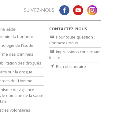
SUIVEZ-NOUS
CONTACTEZ-NOUS
re aide
chemin du bonheur
Pour toute question :
Contactez-nous
nologie de l’Étude
Impressions concernant
rme des criminels
le site
bilitation des drogués
Plan et itinéraire
érité sur la drogue
droits de l’Homme
nisme de vigilance
 le domaine de la santé
tale
stres volontaires