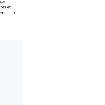
nces
vres et
ents et à