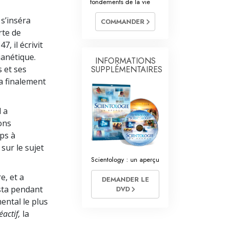
fondements de la vie
Les ministres volontaires de Scientology
 s’inséra
COMMANDER
rte de
, il écrivit
ianétique.
INFORMATIONS
s et ses
SUPPLÉMENTAIRES
 a finalement
 a
ons
ps à
sur le sujet
Scientology : un aperçu
e, et a
DEMANDER LE
sta pendant
DVD
mental le plus
éactif,
la