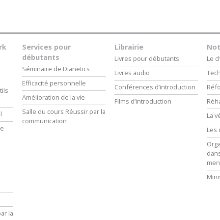
rk
Services pour
Librairie
Not
débutants
Livres pour débutants
Le 
Séminaire de Dianetics
Livres audio
Tech
Efficacité personnelle
Conférences d’introduction
Réfo
ils
Amélioration de la vie
Films d’introduction
Réha
Salle du cours Réussir par la
l
La v
communication
ie
Les 
Orga
dans
men
Mini
ar la