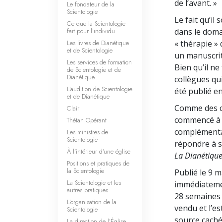
de l’avant. »
Le fondateur de la
Scientologie
Le fait qu’il
Ce que la Scientologie
fait pour l’individu
dans le doma
Les livres de Dianétique
« thérapie » 
et de Scientologie
un manuscrit
Les services de formation
Bien qu’il ne
de Scientologie et de
Dianétique
collègues qui
L’audition de Scientologie
été publié en
et de Dianétique
Comme des co
Clair
commencé à r
Thétan Opérant
complémentai
Les ministres de
Scientologie
répondre à s
À l’intérieur d’une église
La Dianétique
Positions et pratiques de
la Scientologie
Publié le 9 
La Scientologie et les
immédiatemen
autres pratiques
28 semaines c
L’organisation de la
vendu et l’e
Scientologie
source caché
La direction de l’Église