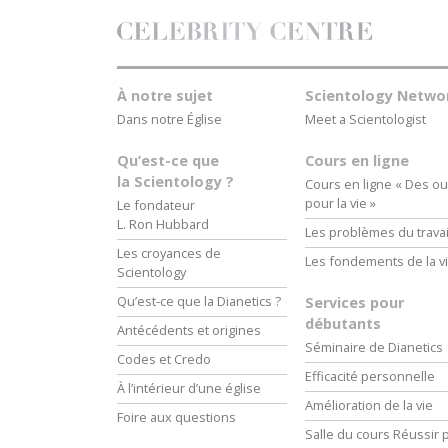
À notre sujet
Scientology Netwo
Dans notre Église
Meet a Scientologist
Qu’est-ce que
Cours en ligne
la Scientology ?
Cours en ligne « Des out
pour la vie »
Le fondateur
L. Ron Hubbard
Les problèmes du travai
Les croyances de
Les fondements de la v
Scientology
Qu’est-ce que la Dianetics ?
Services pour
débutants
Antécédents et origines
Séminaire de Dianetics
Codes et Credo
Efficacité personnelle
À l’intérieur d’une église
Amélioration de la vie
Foire aux questions
Salle du cours Réussir p