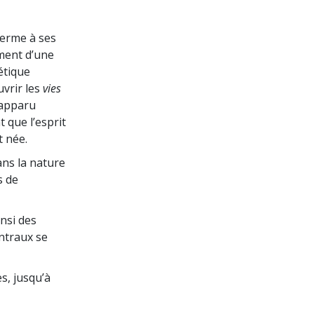
terme à ses
ement d’une
étique
vrir les
vies
t apparu
que l’esprit
t née.
ans la nature
s de
insi des
ntraux se
s, jusqu’à