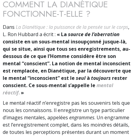
COMMENT LA DIANÉTIQUE
FONCTIONNE-T-ELLE ?
Dans
La Dianétique : la puissance de la pensée sur le corps
,
L. Ron Hubbard a écrit :
« La
source de l’aberration
consiste en un sous-mental insoupçonné jusque-là,
qui se situe, ainsi que tous ses enregistrements, au-
dessous de ce que l’Homme considère être son
mental “conscient”. La notion de mental inconscient
est remplacée, en Dianétique, par la découverte que
le mental “inconscient” est le
seul
à
toujours
rester
conscient. Ce sous-mental s’appelle le
mental
réactif
.
»
Le mental réactif n’enregistre pas les souvenirs tels que
nous les connaissons. Il enregistre un type particulier
d’images mentales, appelées
engrammes
. Un engramme
est l’enregistrement complet, dans les moindres détails,
de toutes les perceptions présentes durant un moment