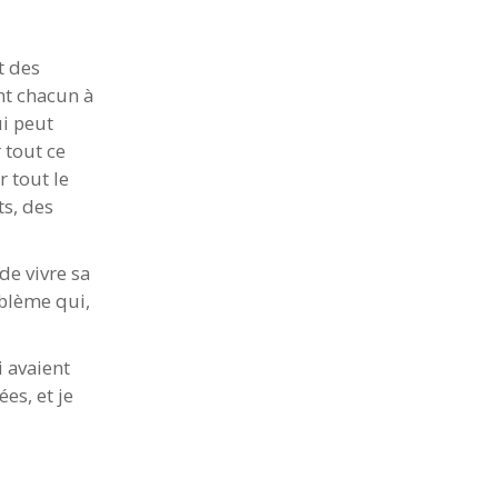
t des
nt chacun à
ui peut
 tout ce
r tout le
ts, des
de vivre sa
oblème qui,
i avaient
es, et je