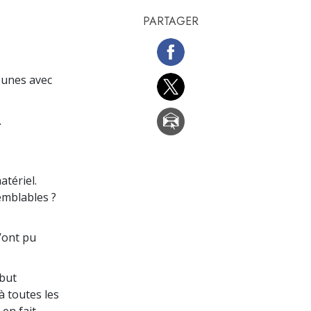
PARTAGER
s unes avec
.
tériel.
emblables ?
’ont pu
 but
à toutes les
en fait