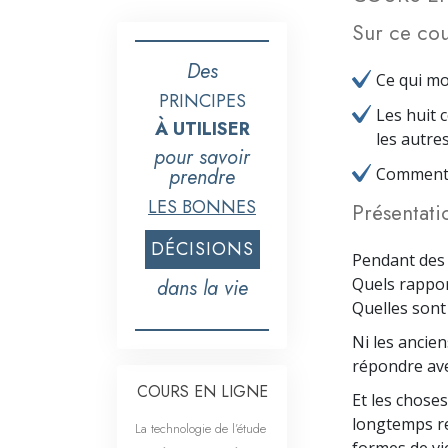
Sur ce cou
Des
Ce qui mo
PRINCIPES
Les huit 
À UTILISER
les autres
pour savoir
prendre
Comment p
LES BONNES
Présentati
DÉCISIONS
Pendant des 
Quels rappor
dans la vie
Quelles sont 
Ni les ancie
répondre ave
COURS EN LIGNE
Et les choses
longtemps re
La technologie de l’étude
formes de vi