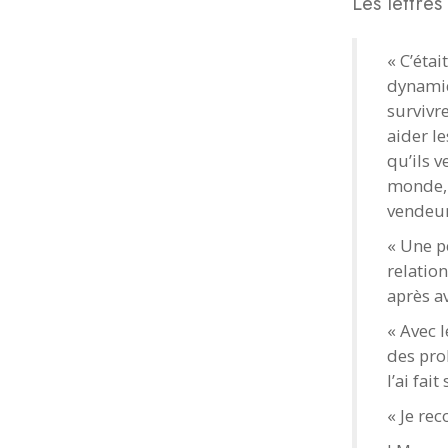
Les lettre
« C’éta
dynamiq
survivr
aider l
qu’ils v
monde, 
vendeur
« Une p
relatio
après a
« Avec l
des pro
l’ai fai
« Je re