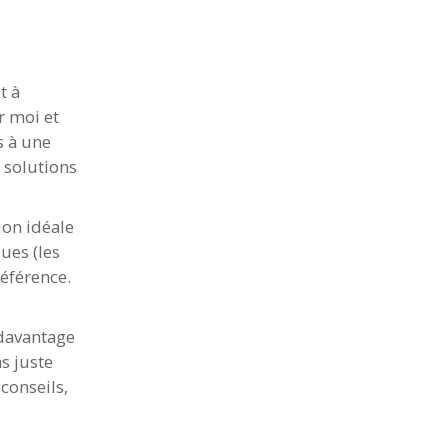
t à
r moi et
s à une
 solutions
ion idéale
ques (les
éférence.
 davantage
s juste
conseils,