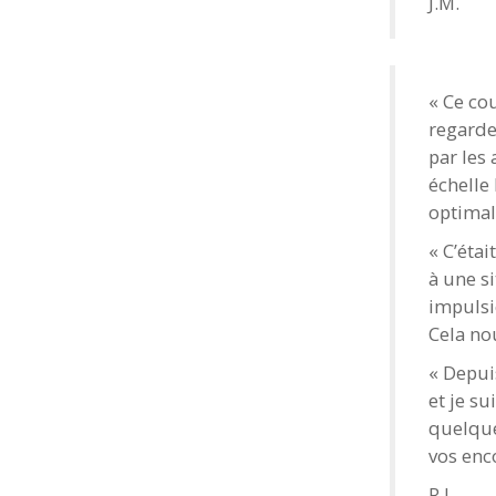
J.M.
« Ce co
regarde
par les 
échelle
optimal
« C’étai
à une si
impulsi
Cela no
« Depui
et je s
quelque
vos enc
R.L.