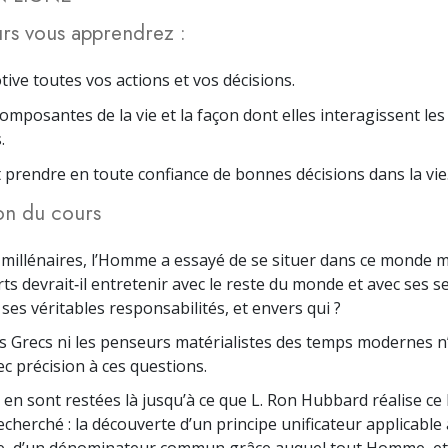
rs vous apprendrez :
tive toutes vos actions et vos décisions.
composantes de la vie et la façon dont elles interagissent le
.
rendre en toute confiance de bonnes décisions dans la vie
on du cours
millénaires, l’Homme a essayé de se situer dans ce monde ma
ts devrait‑il entretenir avec le reste du monde et avec ses s
ses véritables responsabilités, et envers qui ?
ns Grecs ni les penseurs matérialistes des temps modernes n
c précision à ces questions.
 en sont restées là jusqu’à ce que L. Ron Hubbard réalise ce
cherché : la découverte d’un principe unificateur applicable 
e, d’un dénominateur commun grâce auquel tout Homme, et 