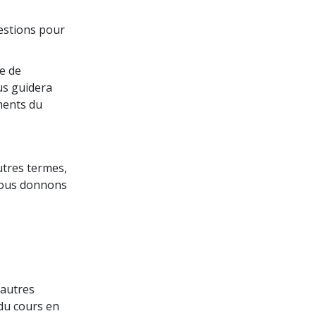
uestions pour
e de
us guidera
ments du
utres termes,
 vous donnons
’autres
du cours en