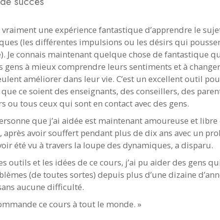
s de succès
it vraiment une expérience fantastique d’apprendre le suje
ues (les différentes impulsions ou les désirs qui pousse
e). Je connais maintenant quelque chose de fantastique q
es gens à mieux comprendre leurs sentiments et à changer
eulent améliorer dans leur vie. C’est un excellent outil pou
que ce soient des enseignants, des conseillers, des paren
s ou tous ceux qui sont en contact avec des gens.
ersonne que j’ai aidée est maintenant amoureuse et libre 
n, après avoir souffert pendant plus de dix ans avec un pr
voir été vu à travers la loupe des dynamiques, a disparu.
es outils et les idées de ce cours, j’ai pu aider des gens qu
blèmes (de toutes sortes) depuis plus d’une dizaine d’anné
t sans aucune difficulté.
commande ce cours à tout le monde. »