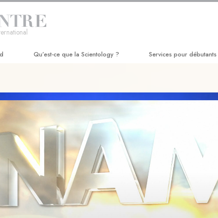
ternational
rd
Qu’est-ce que la Scientology ?
Services pour débutants
Croyances et pratiques
Séminaire Hubbard de D
Credos et Codes de Scientologie
Cours d’efficacité perso
Les scientologues et la Scientologie
Amélioration de la vie
Rencontrez un scientologue
Réussir par la communic
À l’intérieur d’une église
Les principes de base de la
Scientologie
La Dianétique : Une introduction