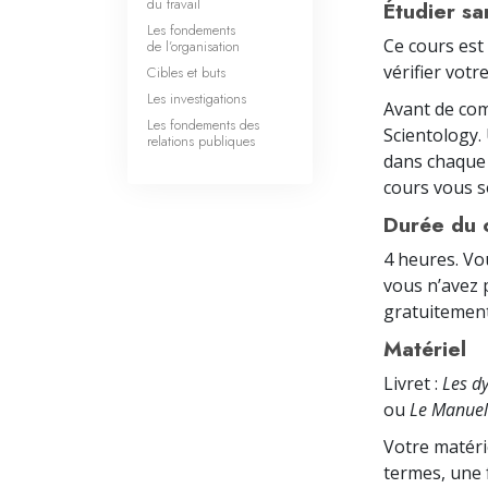
du travail
Étudier san
Les fondements
Ce cours est
de l’organisation
vérifier vot
Cibles et buts
Les investigations
Avant de com
Les fondements des
Scientology.
relations publiques
dans chaque 
cours vous so
Durée du 
4 heures. Vo
vous n’avez 
gratuitement
Matériel
Livret :
Les d
ou
Le Manuel
Votre matéri
termes, une 